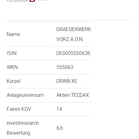
Kursanbieter:
DRAEGERWERK
Name
VORZ.A.O.N.
ISIN
DE0005550636
WKN
555063
Kürzel
DRW8-XE
Anlageuniversum
Aktien TECDAX
Faires KGV
14
investresearch
6,6
Bewertung