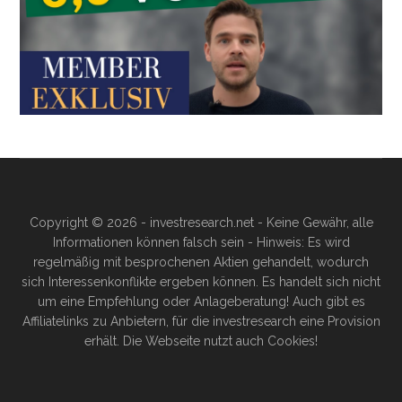
Copyright © 2026 - investresearch.net - Keine Gewähr, alle
Informationen können falsch sein - Hinweis: Es wird
regelmäßig mit besprochenen Aktien gehandelt, wodurch
sich Interessenkonflikte ergeben können. Es handelt sich nicht
um eine Empfehlung oder Anlageberatung! Auch gibt es
Affiliatelinks zu Anbietern, für die investresearch eine Provision
erhält. Die Webseite nutzt auch Cookies!