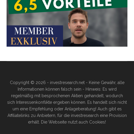
Copyright © 2026 - investresearch.net - Keine Gewähr, alle
Informationen können falsch sein - Hinweis: Es wird
regelmäßig mit besprochenen Aktien gehandelt, wodurch
sich Interessenkonflikte ergeben können. Es handelt sich nicht
um eine Empfehlung oder Anlageberatung! Auch gibt es
Affiliatelinks zu Anbietern, für die investresearch eine Provision
erhält. Die Webseite nutzt auch Cookies!