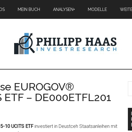
IOS
MEIN BUCH
ANALYSEN+
MODELLE
WEIT
erse EUROGOV®
S ETF – DE000ETFL201
5-10 UCITS ETF
investiert in Deustceh Staatsanleihen mit