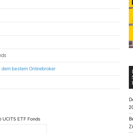
nds
t dem bestem Onlinebroker
De
2
B
0 UCITS ETF Fonds
Z