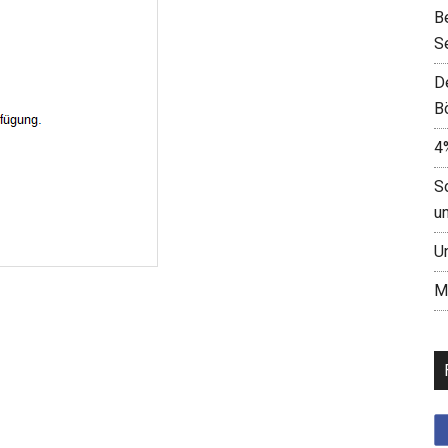
B
S
D
B
4
S
u
U
M