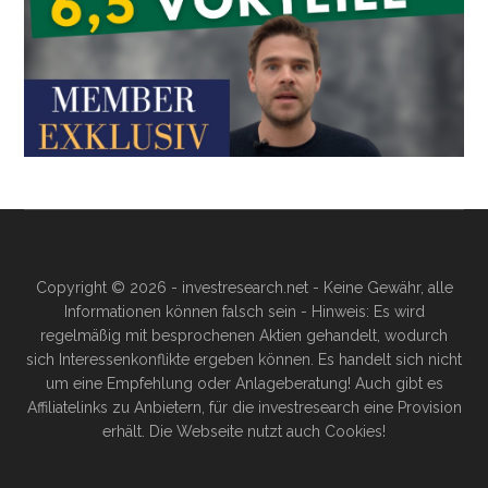
Copyright © 2026 - investresearch.net - Keine Gewähr, alle
Informationen können falsch sein - Hinweis: Es wird
regelmäßig mit besprochenen Aktien gehandelt, wodurch
sich Interessenkonflikte ergeben können. Es handelt sich nicht
um eine Empfehlung oder Anlageberatung! Auch gibt es
Affiliatelinks zu Anbietern, für die investresearch eine Provision
erhält. Die Webseite nutzt auch Cookies!