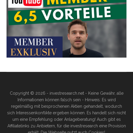
Copyright © 2026 - investresearch.net - Keine Gewähr, alle
Informationen können falsch sein - Hinweis: Es wird
regelmäßig mit besprochenen Aktien gehandelt, wodurch
sich Interessenkonflikte ergeben können. Es handelt sich nicht
um eine Empfehlung oder Anlageberatung! Auch gibt es
Affiliatelinks zu Anbietern, für die investresearch eine Provision
erhält. Die Webseite nutzt auch Cookies!