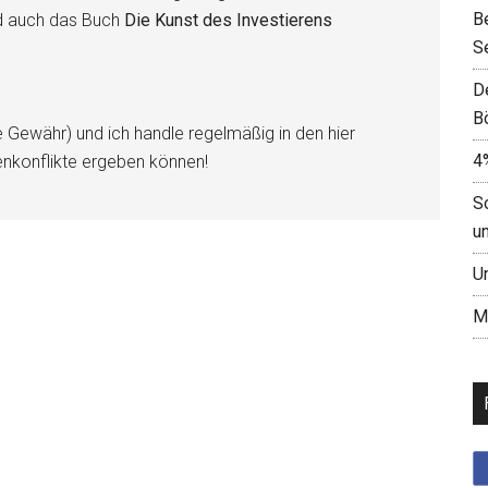
B
d auch das Buch
Die Kunst des Investierens
S
D
B
e Gewähr) und ich handle regelmäßig in den hier
4
enkonflikte ergeben können!
S
u
U
M