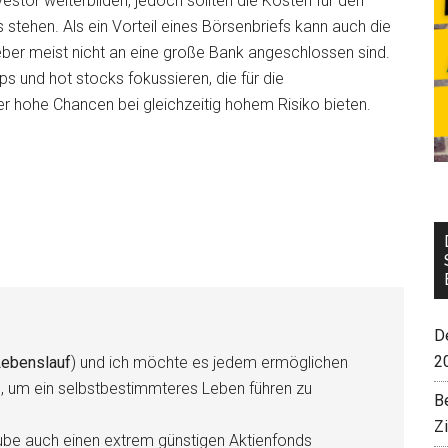
stor weiterbilden, jedoch sollten die Kosten für den
 stehen. Als ein Vorteil eines Börsenbriefs kann auch die
er meist nicht an eine große Bank angeschlossen sind.
s und hot stocks fokussieren, die für die
er hohe Chancen bei gleichzeitig hohem Risiko bieten.
De
2
ebenslauf
) und ich möchte es jedem ermöglichen
n, um ein selbstbestimmteres Leben führen zu
B
Z
be auch einen extrem günstigen Aktienfonds