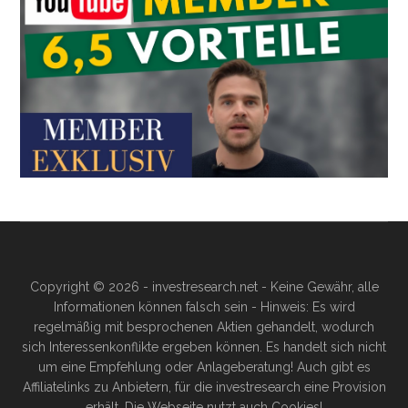
Copyright © 2026 - investresearch.net - Keine Gewähr, alle
Informationen können falsch sein - Hinweis: Es wird
regelmäßig mit besprochenen Aktien gehandelt, wodurch
sich Interessenkonflikte ergeben können. Es handelt sich nicht
um eine Empfehlung oder Anlageberatung! Auch gibt es
Affiliatelinks zu Anbietern, für die investresearch eine Provision
erhält. Die Webseite nutzt auch Cookies!