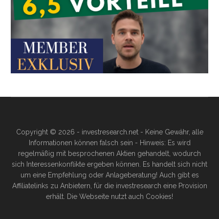
Copyright © 2026 - investresearch.net - Keine Gewähr, alle
Informationen können falsch sein - Hinweis: Es wird
regelmäßig mit besprochenen Aktien gehandelt, wodurch
sich Interessenkonflikte ergeben können. Es handelt sich nicht
um eine Empfehlung oder Anlageberatung! Auch gibt es
Affiliatelinks zu Anbietern, für die investresearch eine Provision
erhält. Die Webseite nutzt auch Cookies!