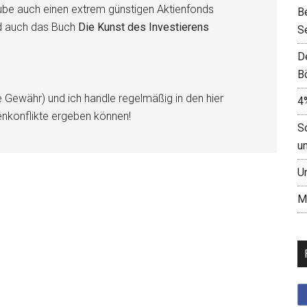
be auch einen extrem günstigen Aktienfonds
B
d auch das Buch
Die Kunst des Investierens
S
D
B
e Gewähr) und ich handle regelmäßig in den hier
4
enkonflikte ergeben können!
S
u
U
M