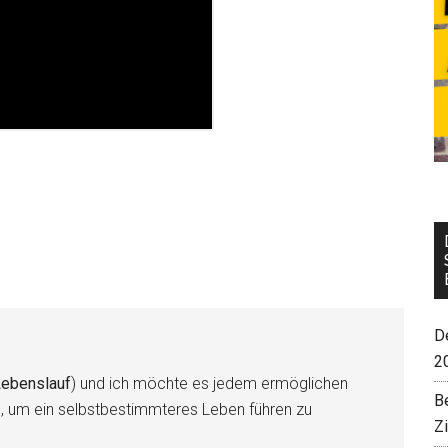
De
2
ebenslauf
) und ich möchte es jedem ermöglichen
B
n, um ein selbstbestimmteres Leben führen zu
Z