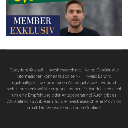
Copyright © 2026 - investresearch.net - Keine Gewähr, alle
Informationen können falsch sein - Hinweis: Es wird
regelmäßig mit besprochenen Aktien gehandelt, wodurch
sich Interessenkonflikte ergeben können. Es handelt sich nicht
um eine Empfehlung oder Anlageberatung! Auch gibt es
Affiliatelinks zu Anbietern, für die investresearch eine Provision
erhält. Die Webseite nutzt auch Cookies!