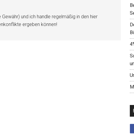
B
S
e Gewähr) und ich handle regelmäßig in den hier
enkonflikte ergeben können!
D
B
4
S
u
U
M