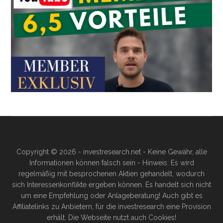
Copyright © 2026 - investresearch.net - Keine Gewähr, alle
Informationen können falsch sein - Hinweis: Es wird
regelmäßig mit besprochenen Aktien gehandelt, wodurch
sich Interessenkonflikte ergeben können. Es handelt sich nicht
um eine Empfehlung oder Anlageberatung! Auch gibt es
Affiliatelinks zu Anbietern, für die investresearch eine Provision
erhält. Die Webseite nutzt auch Cookies!