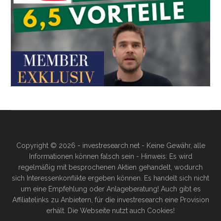
Copyright © 2026 - investresearch.net - Keine Gewähr, alle
Informationen können falsch sein - Hinweis: Es wird
regelmäßig mit besprochenen Aktien gehandelt, wodurch
sich Interessenkonflikte ergeben können. Es handelt sich nicht
um eine Empfehlung oder Anlageberatung! Auch gibt es
Affiliatelinks zu Anbietern, für die investresearch eine Provision
erhält. Die Webseite nutzt auch Cookies!