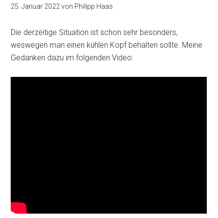
25. Januar 2022
von
Philipp Haas
Die derzeitige Situation ist schon sehr besonders,
weswegen man einen kühlen Kopf behalten sollte. Meine
Gedanken dazu im folgenden Video: