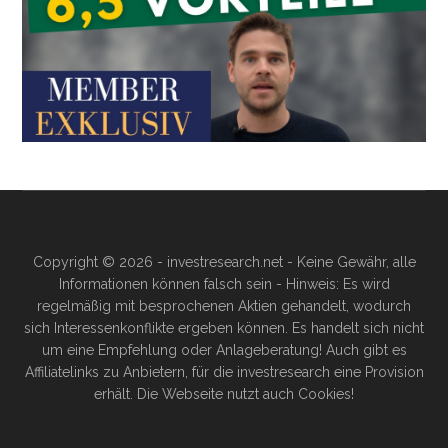
Copyright © 2026 - investresearch.net - Keine Gewähr, alle
Informationen können falsch sein - Hinweis: Es wird
regelmäßig mit besprochenen Aktien gehandelt, wodurch
sich Interessenkonflikte ergeben können. Es handelt sich nicht
um eine Empfehlung oder Anlageberatung! Auch gibt es
Affiliatelinks zu Anbietern, für die investresearch eine Provision
erhält. Die Webseite nutzt auch Cookies!