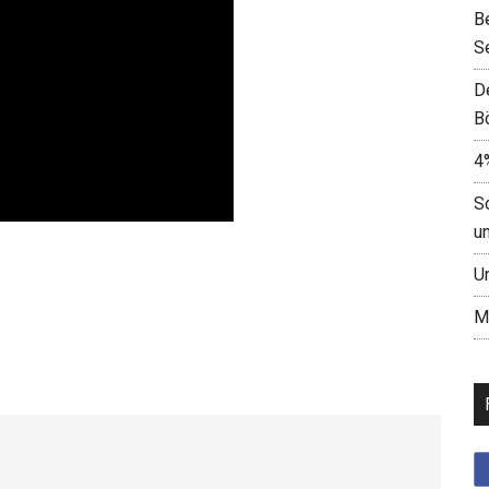
B
S
D
B
4
S
u
U
M