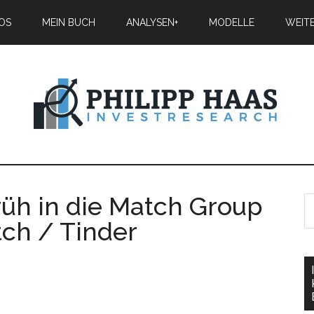
IOS
MEIN BUCH
ANALYSEN+
MODELLE
WEIT
rüh in die Match Group
tch / Tinder