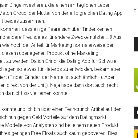
a in Dinge investieren, die einem im täglichen Leben
E
Match Group, der Mutter von der erfolgreichen Dating App
Zeit beides zusammen.
kommen, dass einige Paare sich über Tinder kennen
nd andere Freunde es für andere Zwecke nutzten…;)! Aus
ch wie hoch der Anteil für Marketing normalerweise bei
nk diesem überlegenen Produkt ohne Marketing
lt zu werden. Da ich Grindr die Dating App für Schwule
chlagen so etwas für Heteros zu entwicklen, bekam aber
rt (Tinder, Grinder, der Name ist auch ähnlich…). Aber
en direkt von der Uni ;). Naja habe dann dort auch recht
ch da nicht so viel lernen konnte…
konnte und ich bin über einen Techcrunch Artikel auf den
sich nun gegen Geld Vorteile auf dem Datingmarkt
Die Modelle von Analysten sind bei einem neuen Produkt
 ihres geringen Free Floats auch kaum gecovered. Dies