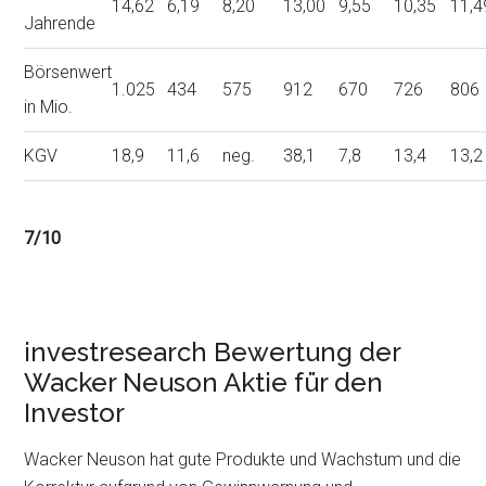
14,62
6,19
8,20
13,00
9,55
10,35
11,4
Jahrende
Börsenwert
1.025
434
575
912
670
726
806
in Mio.
KGV
18,9
11,6
neg.
38,1
7,8
13,4
13,2
7/10
investresearch Bewertung der
Wacker Neuson Aktie für den
Investor
Wacker Neuson hat gute Produkte und Wachstum und die