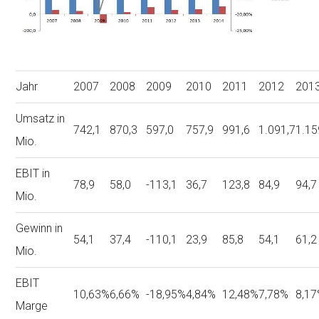
Jahr
2007
2008
2009
2010
2011
2012
201
Umsatz in
742,1
870,3
597,0
757,9
991,6
1.091,7
1.15
Mio.
EBIT in
78,9
58,0
-113,1
36,7
123,8
84,9
94,7
Mio.
Gewinn in
54,1
37,4
-110,1
23,9
85,8
54,1
61,2
Mio.
EBIT
10,63%
6,66%
-18,95%
4,84%
12,48%
7,78%
8,1
Marge