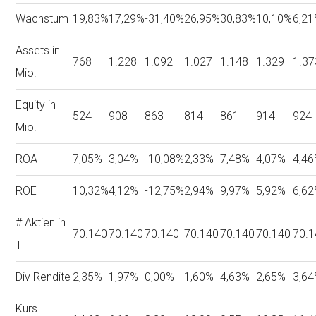
Wachstum
19,83%
17,29%
-31,40%
26,95%
30,83%
10,10%
6,2
Assets in
768
1.228
1.092
1.027
1.148
1.329
1.37
Mio.
Equity in
524
908
863
814
861
914
924
Mio.
ROA
7,05%
3,04%
-10,08%
2,33%
7,48%
4,07%
4,4
ROE
10,32%
4,12%
-12,75%
2,94%
9,97%
5,92%
6,6
# Aktien in
70.140
70.140
70.140
70.140
70.140
70.140
70.
T
Div Rendite
2,35%
1,97%
0,00%
1,60%
4,63%
2,65%
3,6
Kurs