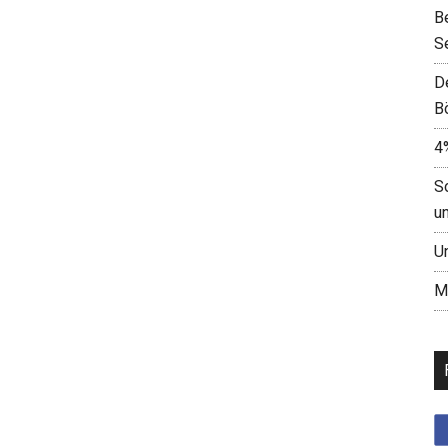
B
S
D
B
4
S
u
U
M