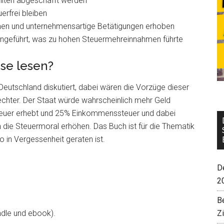
llten abgeschafft werden
erfrei bleiben
men und unternehmensartige Betätigungen erhoben
ingeführt, was zu hohen Steuermehreinnahmen führte
se lesen?
Deutschland diskutiert, dabei wären die Vorzüge dieser
rechter. Der Staat würde wahrscheinlich mehr Geld
teuer erhebt und 25% Einkommenssteuer und dabei
die Steuermoral erhöhen. Das Buch ist für die Thematik
 in Vergessenheit geraten ist.
De
2
B
Z
ndle und ebook).