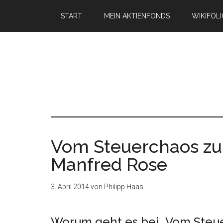
START
MEIN AKTIENFONDS
WIKIFOL
Vom Steuerchaos zur
Manfred Rose
3. April 2014
von
Philipp Haas
Worum geht es bei „Vom Steue