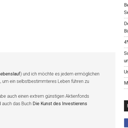
B
S
D
B
4
S
u
U
ebenslauf
) und ich möchte es jedem ermöglichen
n, um ein selbstbestimmteres Leben führen zu
M
be auch einen extrem günstigen Aktienfonds
d auch das Buch
Die Kunst des Investierens