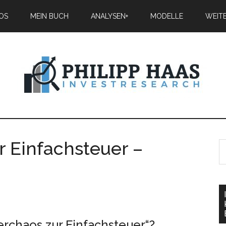
IOS
MEIN BUCH
ANALYSEN+
MODELLE
WEIT
 Einfachsteuer –
rchaos zur Einfachsteuer“?