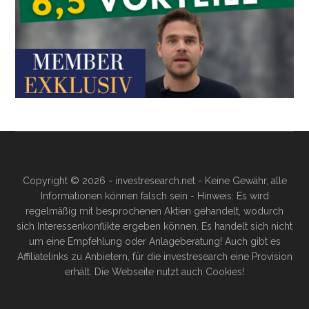
Copyright © 2026 - investresearch.net - Keine Gewähr, alle
Informationen können falsch sein - Hinweis: Es wird
regelmäßig mit besprochenen Aktien gehandelt, wodurch
sich Interessenkonflikte ergeben können. Es handelt sich nicht
um eine Empfehlung oder Anlageberatung! Auch gibt es
Affiliatelinks zu Anbietern, für die investresearch eine Provision
erhält. Die Webseite nutzt auch Cookies!