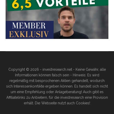
Copyright © 2026 - investresearch.net - Keine Gewähr, alle
Informationen können falsch sein - Hinweis: Es wird
regelmäßig mit besprochenen Aktien gehandelt, wodurch
sich Interessenkonflikte ergeben können. Es handelt sich nicht
um eine Empfehlung oder Anlageberatung! Auch gibt es
Affiliatelinks zu Anbietern, für die investresearch eine Provision
erhält. Die Webseite nutzt auch Cookies!