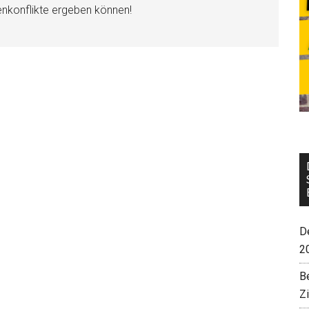
enkonflikte ergeben können!
De
2
B
Z