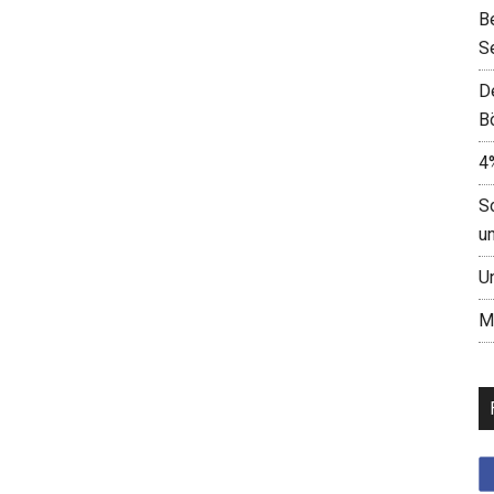
B
S
D
B
4
S
u
U
M