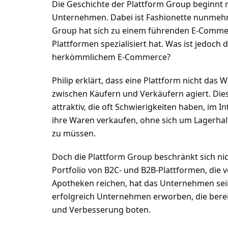
Die Geschichte der Plattform Group beginnt 
Unternehmen. Dabei ist Fashionette nunmehr n
Group hat sich zu einem führenden E-Commerc
Plattformen spezialisiert hat. Was ist jedoch
herkömmlichem E-Commerce?
Philip erklärt, dass eine Plattform nicht das W
zwischen Käufern und Verkäufern agiert. Dies
attraktiv, die oft Schwierigkeiten haben, im I
ihre Waren verkaufen, ohne sich um Lagerha
zu müssen.
Doch die Plattform Group beschränkt sich ni
Portfolio von B2C- und B2B-Plattformen, die
Apotheken reichen, hat das Unternehmen sein
erfolgreich Unternehmen erworben, die berei
und Verbesserung boten.