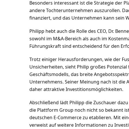
Besonders interessant ist die Strategie der P
andere Tochterunternehmen auszurollen. Da
finanziert, und das Unternehmen kann sein 
Philipp hebt auch die Rolle des CEO, Dr. Ben
sowohl im M&A-Bereich als auch im Kostenma
Führungskraft sind entscheidend für den Er
Trotz einiger Herausforderungen, wie der Fu
Unsicherheiten, sieht Philip großes Potenzial 
Geschäftsmodells, das breite Angebotsspekt
Unternehmens. Seiner Meinung nach ist die A
daher attraktive Investitionsmöglichkeiten.
Abschließend lädt Philipp die Zuschauer dazu
die Plattform Group noch nicht so bekannt ist
deutschen E-Commerce zu etablieren. Mit ein
verweist auf weitere Informationen zu Invest