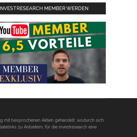
INVESTRESEARCH MEMBER WERDEN
ßig mit besprochenen Aktien gehandelt, wodurch sich
telinks zu Anbietern, für die investresearch eine