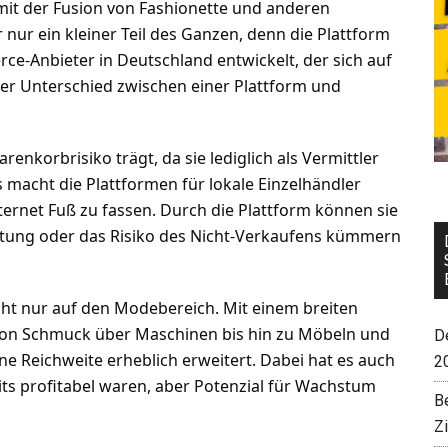
mit der Fusion von Fashionette und anderen
ur ein kleiner Teil des Ganzen, denn die Plattform
e-Anbieter in Deutschland entwickelt, der sich auf
 der Unterschied zwischen einer Plattform und
arenkorbrisiko trägt, da sie lediglich als Vermittler
 macht die Plattformen für lokale Einzelhändler
nternet Fuß zu fassen. Durch die Plattform können sie
ltung oder das Risiko des Nicht-Verkaufens kümmern
cht nur auf den Modebereich. Mit einem breiten
 von Schmuck über Maschinen bis hin zu Möbeln und
De
e Reichweite erheblich erweitert. Dabei hat es auch
2
ts profitabel waren, aber Potenzial für Wachstum
B
Z