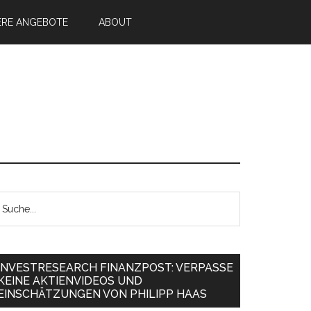
ERE ANGEBOTE
ABOUT
INVESTRESEARCH FINANZPOST: VERPASSE
KEINE AKTIENVIDEOS UND
EINSCHÄTZUNGEN VON PHILIPP HAAS