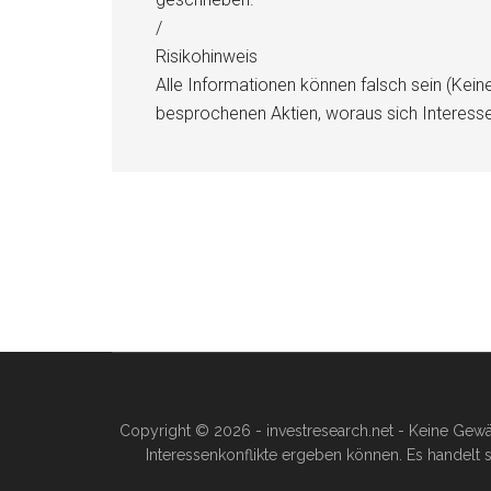
/
Risikohinweis
Alle Informationen können falsch sein (Kein
besprochenen Aktien, woraus sich Interess
Copyright © 2026 - investresearch.net - Keine Gewä
Interessenkonflikte ergeben können. Es handelt s