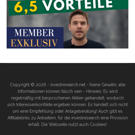
Copyright © 2026 - investresearch.net - Keine Gewähr, alle
Informationen können falsch sein - Hinweis: Es wird
regelmäßig mit besprochenen Aktien gehandelt, wodurch
sich Interessenkonflikte ergeben können. Es handelt sich nicht
um eine Empfehlung oder Anlageberatung! Auch gibt es
Affiliatelinks zu Anbietern, für die investresearch eine Provision
erhält. Die Webseite nutzt auch Cookies!