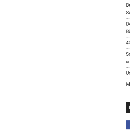
B
S
D
B
4
S
u
U
M