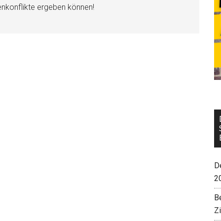
enkonflikte ergeben können!
De
2
B
Z