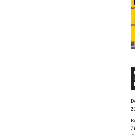
De
2
B
Z