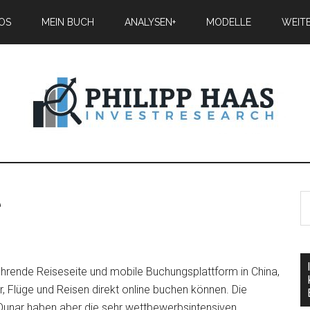
IOS
MEIN BUCH
ANALYSEN+
MODELLE
WEIT
e
 führende Reiseseite und mobile Buchungsplattform in China,
 Flüge und Reisen direkt online buchen können. Die
Qunar haben aber die sehr wettbewerbsintensiven