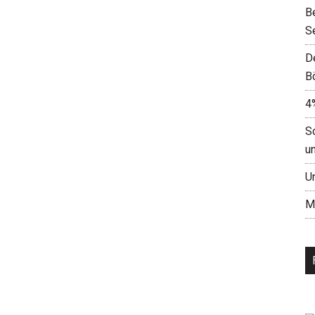
B
S
D
B
4
S
u
U
M