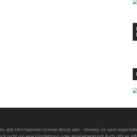
hr, alle Informationen können falsch sein - Hinweis: Es wird regelmä
ich nicht um eine Empfehlung oder Anlageberatung! Auch gibt es Affilia