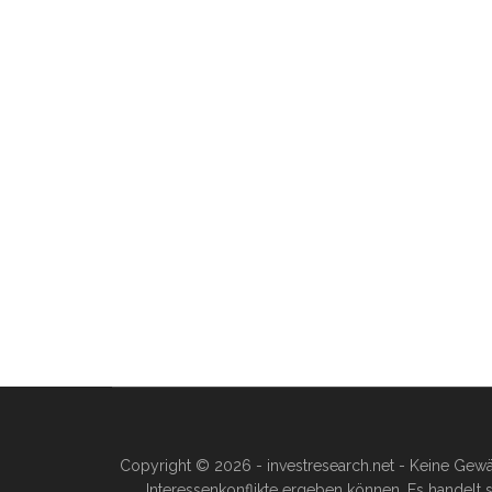
Copyright © 2026 - investresearch.net - Keine Gewä
Interessenkonflikte ergeben können. Es handelt s