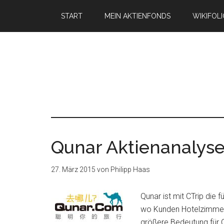
START
MEIN AKTIENFONDS
WIKIFOL
Qunar Aktienanalys
27. März 2015
von
Philipp Haas
Qunar ist mit CTrip die
wo Kunden Hotelzimmer,
größere Bedeutung für 