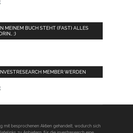
IN MEINEM BUCH STEHT (FAST) ALLES
DRIN… ;)
INVESTRESEARCH MEMBER WERDEN
ßig mit besprochenen Aktien gehandelt, wodurch sich
telinks zu Anbietern, für die investresearch eine