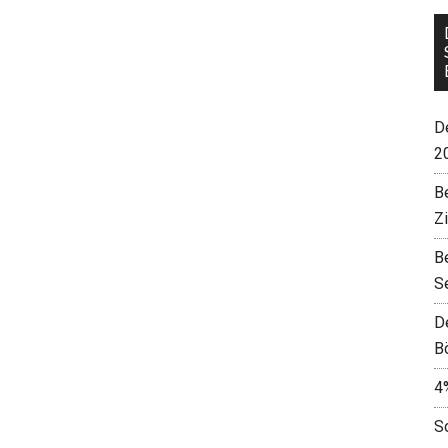
De
2
B
Z
B
S
D
B
4
S