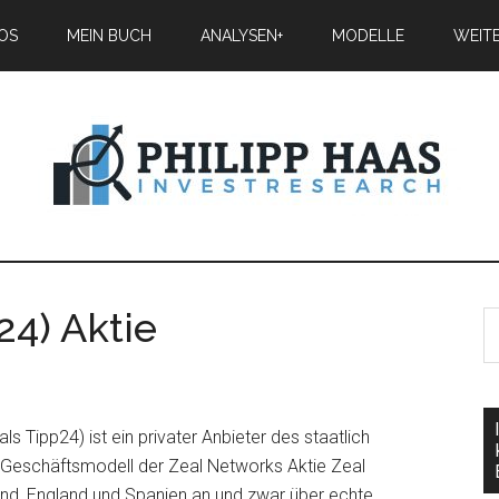
IOS
MEIN BUCH
ANALYSEN+
MODELLE
WEIT
24) Aktie
 Tipp24) ist ein privater Anbieter des staatlich
 Geschäftsmodell der Zeal Networks Aktie Zeal
and, England und Spanien an und zwar über echte