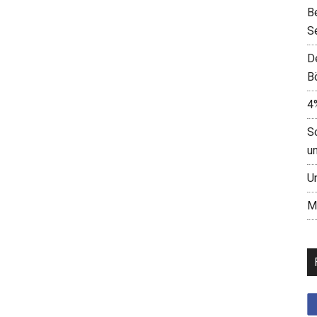
B
S
D
B
4
S
u
U
M