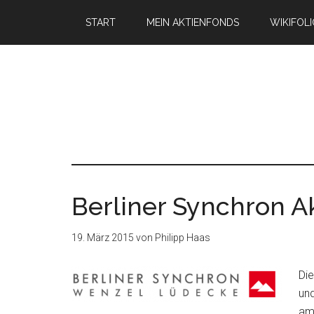
START
MEIN AKTIENFONDS
WIKIFOL
Berliner Synchron A
19. März 2015
von
Philipp Haas
Die
und
ame