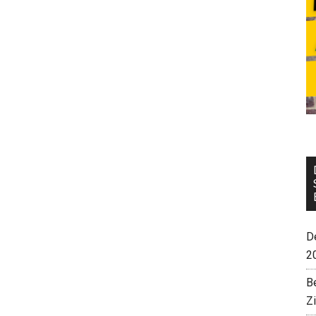
De
2
B
Z