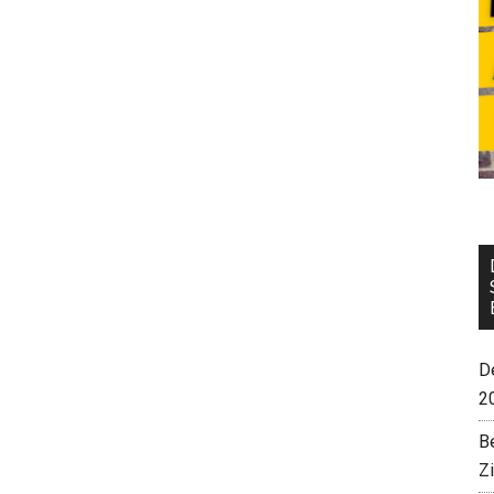
De
2
B
Z