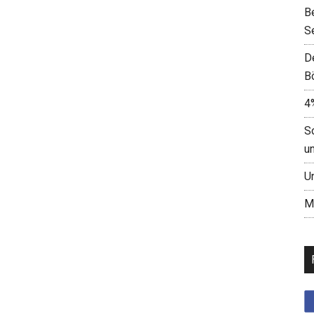
B
S
D
B
4
S
u
U
M