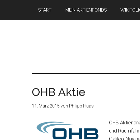
START
MEIN AKTIENFONDS
WIKIFOL
OHB Aktie
11. März 2015
von
Philipp Haas
OHB Aktienana
und Raumfahrt
Galileo-Navig