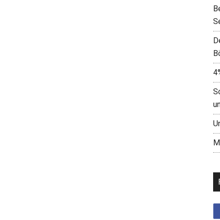
B
S
D
B
4
S
u
U
M