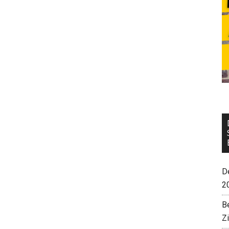
De
2
B
Z