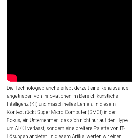
Die Technologiebranche erlebt derzeit eine Renaissance,
angetrieben von Innovationen im Bereich künstliche
Intelligenz (KI) und maschinelles Lernen. In diesem
Kontext rückt Super Micro Computer (SMCI) in den
Fokus, ein Unternehmen, das sich nicht nur auf den Hype
um AI/KI verlässt, sondern eine breitere Palette von IT-
Lösungen anbietet. In diesem Artikel werfen wir einen