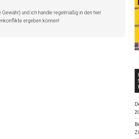
e Gewähr) und ich handle regelmäßig in den hier
enkonflikte ergeben können!
De
2
B
Z