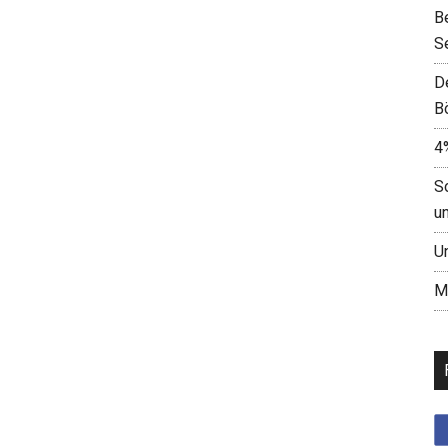
B
S
D
B
4
S
u
U
M