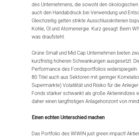
des Unternehmens, die sowohl den ökologischen 
auch den Handabdruck bei Verwendung und Entso
Gleichzeitig gelten strikte Ausschlusskriterien bs
Kohle, Öl und Atomenergie. Kurz gesagt: Beim WI
was draufsteht.
Grüne Small und Mid Cap Unternehmen bieten zwar
kurzfristig höheren Schwankungen ausgesetzt. Dies
Performance des Fondsportfolios widerspiegeln. Z
80 Titel auch aus Sektoren mit geringer Korrelati
Supermärkte) Volatilität und Risiko für die Anlege
Fonds stärker schwankt als große Aktienindizes w
daher einen langfristigen Anlagehorizont von mind
Einen echten Unterschied machen
Das Portfolio des WIWIN just green impact! Akti