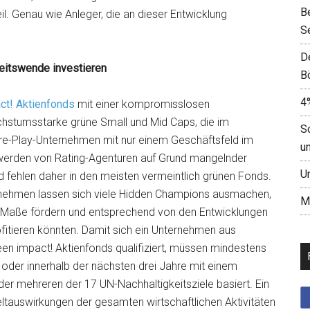
B
il. Genau wie Anleger, die an dieser Entwicklung
S
D
keitswende investieren
B
4
ct! Aktienfonds
mit einer kompromisslosen
chstumsstarke grüne Small und Mid Caps, die im
S
Pure-Play-Unternehmen mit nur einem Geschäftsfeld im
u
 werden von Rating-Agenturen auf Grund mangelnder
U
d fehlen daher in den meisten vermeintlich grünen Fonds.
ernehmen lassen sich viele Hidden Champions ausmachen,
M
 Maße fördern und entsprechend von den Entwicklungen
rofitieren könnten. Damit sich ein Unternehmen aus
een impact! Aktienfonds qualifiziert, müssen mindestens
der innerhalb der nächsten drei Jahre mit einem
der mehreren der 17 UN-Nachhaltigkeitsziele basiert. Ein
ltauswirkungen der gesamten wirtschaftlichen Aktivitäten