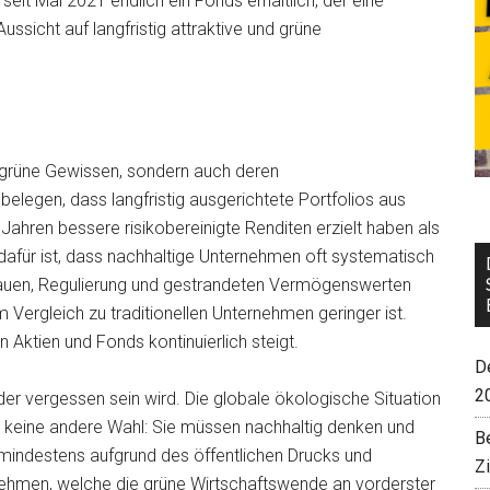
eit Mai 2021 endlich ein Fonds erhältlich, der eine
sicht auf langfristig attraktive und grüne
s grüne Gewissen, sondern auch deren
belegen, dass langfristig ausgerichtete Portfolios aus
ahren bessere risikobereinigte Renditen erzielt haben als
d dafür ist, dass nachhaltige Unternehmen oft systematisch
rauen, Regulierung und gestrandeten Vermögenswerten
m Vergleich zu traditionellen Unternehmen geringer ist.
 Aktien und Fonds kontinuierlich steigt.
De
2
der vergessen sein wird. Die globale ökologische Situation
ig keine andere Wahl: Sie müssen nachhaltig denken und
B
mindestens aufgrund des öffentlichen Drucks und
Z
rnehmen, welche die grüne Wirtschaftswende an vorderster