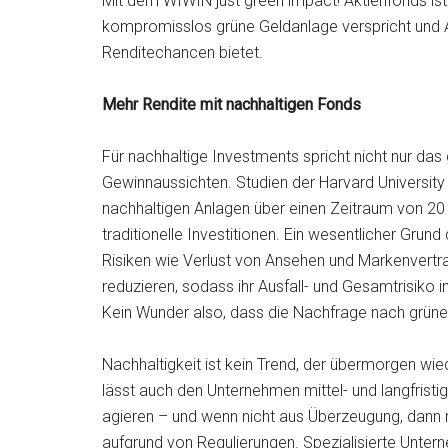
Mit dem WIWIN just green impact! Aktienfonds ist s
kompromisslos grüne Geldanlage verspricht und Aus
Renditechancen bietet.
Mehr Rendite mit nachhaltigen Fonds
Für nachhaltige Investments spricht nicht nur da
Gewinnaussichten. Studien der Harvard University 
nachhaltigen Anlagen über einen Zeitraum von 20 J
traditionelle Investitionen. Ein wesentlicher Grun
Risiken wie Verlust von Ansehen und Markenvert
reduzieren, sodass ihr Ausfall- und Gesamtrisiko i
Kein Wunder also, dass die Nachfrage nach grünen
Nachhaltigkeit ist kein Trend, der übermorgen wie
lässt auch den Unternehmen mittel- und langfrist
agieren – und wenn nicht aus Überzeugung, dann 
aufgrund von Regulierungen. Spezialisierte Unte