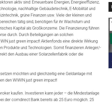
toren aktiv sind: Erneuerbare Energien, Energieeffizienz,
hnologie, nachhaltige Gebäudetechnik, E-Mobilität und
intechnik, grüne Finanzen usw. Viele der kleinen und
ereichen tätig sind, benötigen für ihr Wachstum und
isches Kapital als Großkonzerne. Die Finanzierung führen
örse durch. Durch Beteiligungen an solchen
WIN just green impact! Aktienfonds eine direkte Wirkung
en Produkte und Technologien. Somit finanzieren Anleger/-
rekt den Ausbau einer Solarzellenfabrik oder die
einsetzen möchten und gleichzeitig eine Geldanlage mit
nnen den WIWIN just green impact!
broker kaufen. Investieren kann jeder – die Mindestanlage
bei der comdirect Bank bereits ab 25 Euro möglich. 25