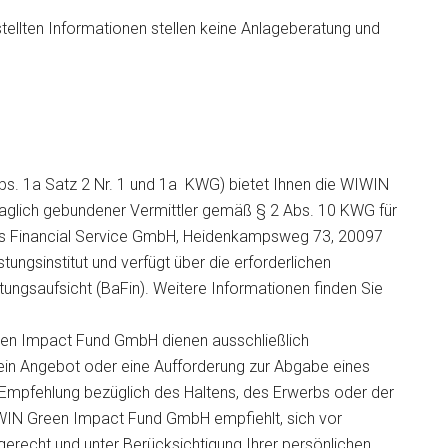
tellten Informationen stellen keine Anlageberatung und
bs. 1a Satz 2 Nr. 1 und 1a KWG) bietet Ihnen die WIWIN
aglich gebundener Vermittler gemäß § 2 Abs. 10 KWG für
ds Financial Service GmbH, Heidenkampsweg 73, 20097
tungsinstitut und verfügt über die erforderlichen
stungsaufsicht (BaFin). Weitere Informationen finden Sie
een Impact Fund GmbH dienen ausschließlich
ein Angebot oder eine Aufforderung zur Abgabe eines
Empfehlung bezüglich des Haltens, des Erwerbs oder der
IWIN Green Impact Fund GmbH empfiehlt, sich vor
erecht und unter Berücksichtigung Ihrer persönlichen