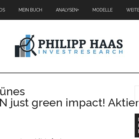
IOS
MEIN BUCH
ANALYSEN+
MODELLE
WEIT
rünes
 just green impact! Akti