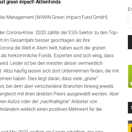
st green impact! Aktienfonds
E
tfolio Management (WIWIN Green Impact Fund GmbH)
der Corona-Krise: 2020 zählte der ESG-Sektor zu den Top-
ch im Gesamtjahr besser geschlagen als ihre
Corona die Welt in Atem hielt, haben auch die grünen
 als herkömmliche Fonds. Experten sind sich einig, dass
d. Leider ist bei den meisten dieser vermeintlich
t. Allzu häufig lassen sich dort Unternehmen finden, die mit
mein haben. Dies liegt daran, dass viele „grüne“
gen, bei dem über verschiedene Branchen hinweg jeweils
ergleich mit ihren direkten Peers ausgewählt werden. Aber
ner-Autos oder der „nachhaltigste“ Anbieter von
hnländern wirklich einen positiven Mehrwert für die