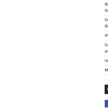
B
S
D
B
4
S
u
U
M