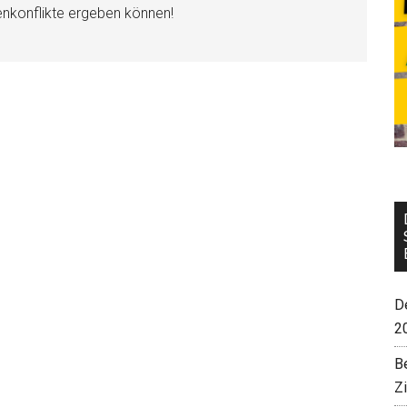
enkonflikte ergeben können!
De
2
B
Z