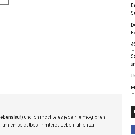
B
S
D
B
4
S
u
U
M
ebenslauf
) und ich möchte es jedem ermöglichen
n, um ein selbstbestimmteres Leben führen zu