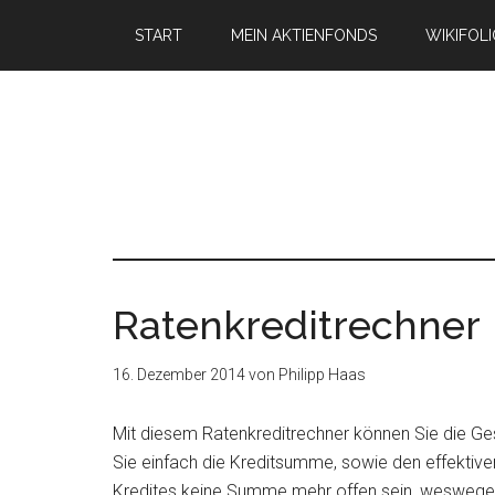
START
MEIN AKTIENFONDS
WIKIFOL
Ratenkreditrechner
16. Dezember 2014
von
Philipp Haas
Mit diesem Ratenkreditrechner können Sie die G
Sie einfach die Kreditsumme, sowie den effektiven
Kredites keine Summe mehr offen sein, weswegen