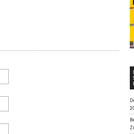
De
2
B
Z