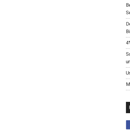
B
S
D
B
4
S
u
U
M