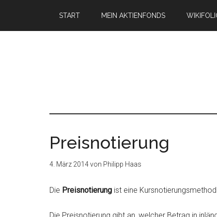
START
MEIN AKTIENFONDS
WIKIFOL
Preisnotierung
4. März 2014
von
Philipp Haas
Die
Preisnotierung
ist eine Kursnotierungsmethod
Die Preisnotierung gibt an, welcher Betrag in inlä