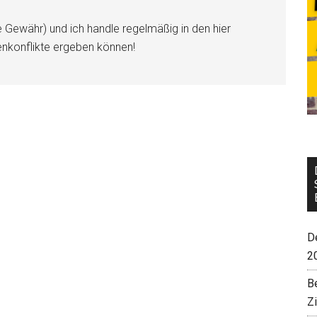
e Gewähr) und ich handle regelmäßig in den hier
enkonflikte ergeben können!
De
2
B
Z