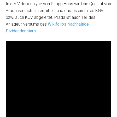
In der Videoanalyse von Philipp Haas wird die Qualität von
Prada versucht zu ermitteln und daraus ein faires KGV
bzw. auch KUV abgeleitet. Prada ist auch Teil des
Anlageuniversums des
Wikifolios Nachhaltige
Dividendenstars
.