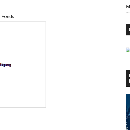
M
d Fonds