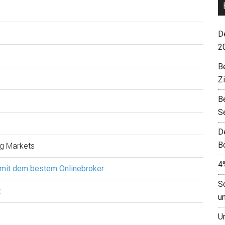
De
2
B
Z
B
S
D
B
g Markets
4
 mit dem bestem Onlinebroker
S
t
u
U