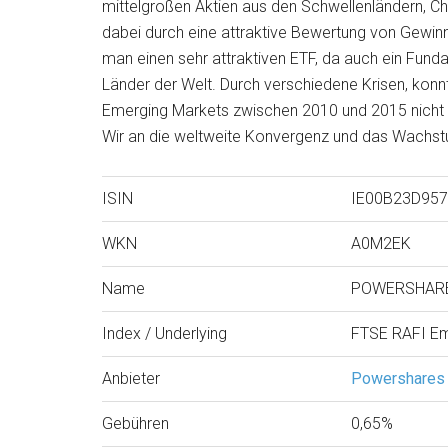
mittelgroßen Aktien aus den Schwellenländern, Chi
dabei durch eine attraktive Bewertung von Gewin
man einen sehr attraktiven ETF, da auch ein Fun
Länder der Welt. Durch verschiedene Krisen, kon
Emerging Markets zwischen 2010 und 2015 nicht 
Wir an die weltweite Konvergenz und das Wachstum
ISIN
IE00B23D95
WKN
A0M2EK
Name
POWERSHARE
Index / Underlying
FTSE RAFI Em
Anbieter
Powershares
Gebühren
0,65%