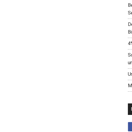
B
S
D
B
4
S
u
U
M