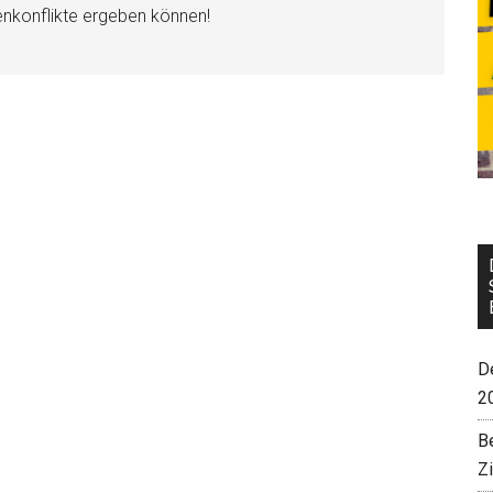
enkonflikte ergeben können!
De
2
B
Z