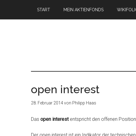
START
MEIN AKTIENFONDS
WIKIFOL
open interest
28. Februar 2014
von
Philipp Haas
Das
open interest
entspricht den offenen Positione
Der open interest ist ein Indikator der technische