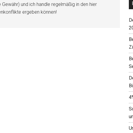
e Gewähr) und ich handle regelmäßig in den hier
enkonflikte ergeben können!
De
2
B
Z
B
S
D
B
4
S
u
U