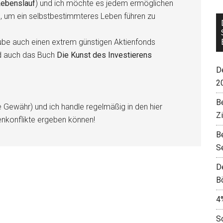
ebenslauf
) und ich möchte es jedem ermöglichen
n, um ein selbstbestimmteres Leben führen zu
be auch einen extrem günstigen Aktienfonds
d auch das Buch
Die Kunst des Investierens
De
2
B
e Gewähr) und ich handle regelmäßig in den hier
Z
enkonflikte ergeben können!
B
S
D
B
4
S