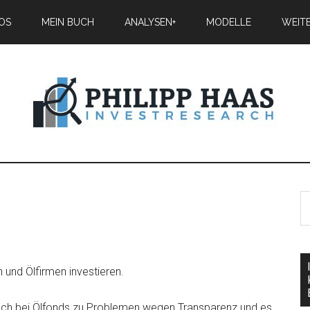
IOS
MEIN BUCH
ANALYSEN+
MODELLE
WEIT
en und Ölfirmen investieren.
ch bei Ölfonds zu Problemen wegen Transparenz und es