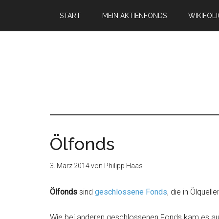
START
MEIN AKTIENFONDS
WIKIFOL
Ölfonds
3. März 2014
von
Philipp Haas
Ölfonds
sind
geschlossene Fonds
, die in Ölquell
Wie bei anderen geschlossenen Fonds kam es au