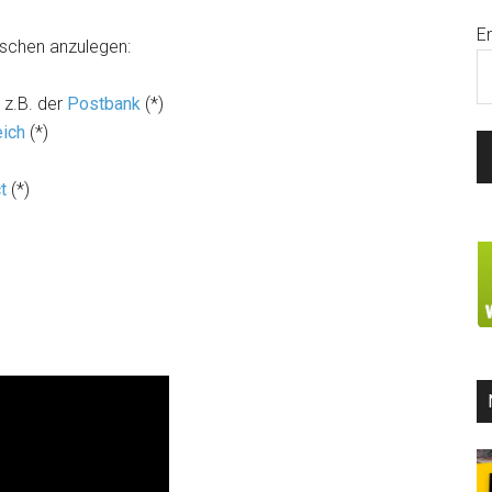
E
oschen anzulegen:
 z.B. der
Postbank
(*)
ich
(*)
t
(*)