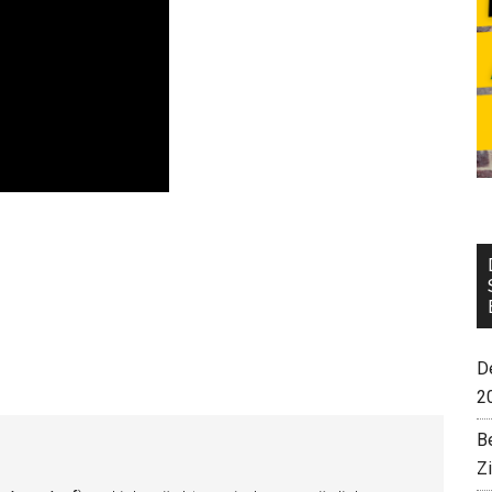
De
2
B
Z