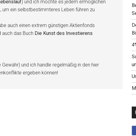
ebenslauf
) und ich möchte es jedem ermöglichen
B
n, um ein selbstbestimmteres Leben führen zu
S
D
be auch einen extrem günstigen Aktienfonds
B
d auch das Buch
Die Kunst des Investierens
4
S
u
e Gewähr) und ich handle regelmäßig in den hier
enkonflikte ergeben können!
U
M