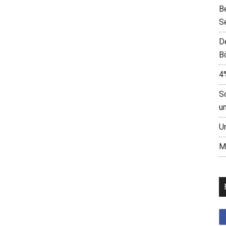
B
S
D
B
4
S
u
U
M