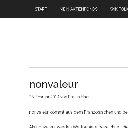
START
MEIN AKTIENFONDS
WIKIFOL
nonvaleur
28. Februar 2014
von
Philipp Haas
nonvaleur kommt aus dem Französischen und bed
Als nonvaleur werden Wertpapiere bezeichnet, die