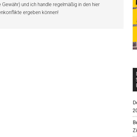
e Gewähr) und ich handle regelmäßig in den hier
enkonflikte ergeben können!
De
2
B
Z