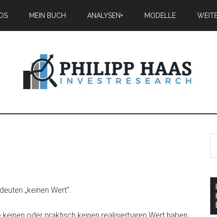
IOS
MEIN BUCH
ANALYSEN+
MODELLE
WEIT
euten „keinen Wert“.
 keinen oder praktisch keinen realisierbaren Wert haben.