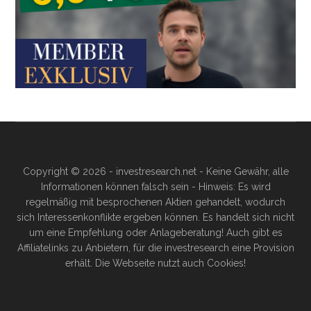
Copyright © 2026 - investresearch.net - Keine Gewähr, alle
Informationen können falsch sein - Hinweis: Es wird
regelmäßig mit besprochenen Aktien gehandelt, wodurch
sich Interessenkonflikte ergeben können. Es handelt sich nicht
um eine Empfehlung oder Anlageberatung! Auch gibt es
Affiliatelinks zu Anbietern, für die investresearch eine Provision
erhält. Die Webseite nutzt auch Cookies!