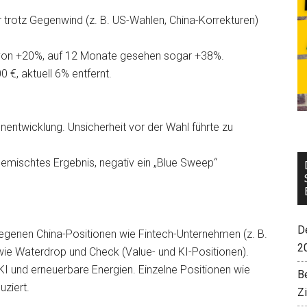
 trotz Gegenwind (z. B. US-Wahlen, China-Korrekturen)
 von +20%, auf 12 Monate gesehen sogar +38%.
 €, aktuell 6% entfernt.
entwicklung. Unsicherheit vor der Wahl führte zu
gemischtes Ergebnis, negativ ein „Blue Sweep“
De
egenen China-Positionen wie Fintech-Unternehmen (z. B.
2
wie Waterdrop und Check (Value- und KI-Positionen).
I und erneuerbare Energien. Einzelne Positionen wie
B
ziert.
Z