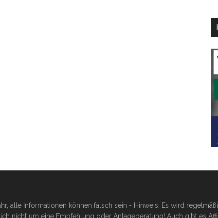
hr, alle Informationen können falsch sein - Hinweis: Es wird regelmä
ich nicht um eine Empfehlung oder Anlageberatung! Auch gibt es Affilia