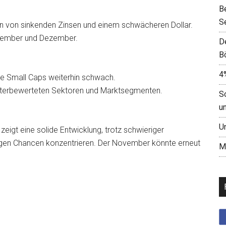
B
S
en von sinkenden Zinsen und einem schwächeren Dollar.
vember und Dezember.
D
B
4
e Small Caps weiterhin schwach.
nterbewerteten Sektoren und Marktsegmenten.
S
u
U
zeigt eine solide Entwicklung, trotz schwieriger
stigen Chancen konzentrieren. Der November könnte erneut
M