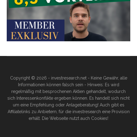
Copyright © 2026 - investresearch.net - Keine Gewähr, alle
Informationen können falsch sein - Hinweis: Es wird
regelmäßig mit besprochenen Aktien gehandelt, wodurch
sich Interessenkonflikte ergeben können. Es handelt sich nicht
um eine Empfehlung oder Anlageberatung! Auch gibt es
Affiliatelinks zu Anbietern, für die investresearch eine Provision
erhält. Die Webseite nutzt auch Cookies!