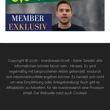
Copyright © 2026 - investresearch.net - Keine Gewähr, alle
Informationen können falsch sein - Hinweis: Es wird
regelmäßig mit besprochenen Aktien gehandelt, wodurch
sich Interessenkonflikte ergeben können. Es handelt sich nicht
um eine Empfehlung oder Anlageberatung! Auch gibt es
Affiliatelinks zu Anbietern, für die investresearch eine Provision
erhält. Die Webseite nutzt auch Cookies!