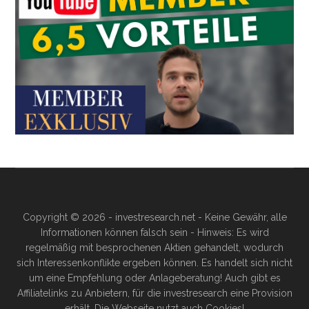
Copyright © 2026 - investresearch.net - Keine Gewähr, alle
Informationen können falsch sein - Hinweis: Es wird
regelmäßig mit besprochenen Aktien gehandelt, wodurch
sich Interessenkonflikte ergeben können. Es handelt sich nicht
um eine Empfehlung oder Anlageberatung! Auch gibt es
Affiliatelinks zu Anbietern, für die investresearch eine Provision
erhält. Die Webseite nutzt auch Cookies!