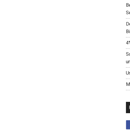
B
S
D
B
4
S
u
U
M