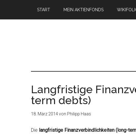
START
MEIN AKTIENFONDS
WIKIFOL
Langfristige Finanzv
term debts)
18. März 2014
von
Philipp Haas
Die
langfristige Finanzverbindlichkeiten (long-te